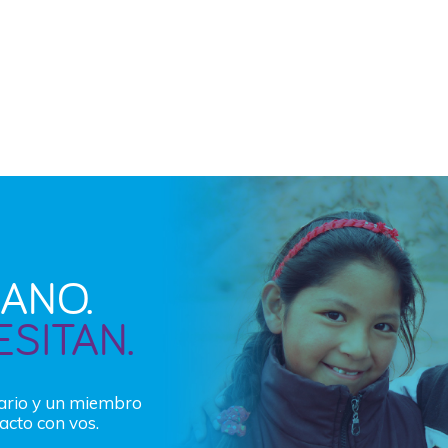
ANO.
ESITAN.
lario y un miembro
acto con vos.