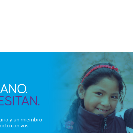
ANO.
ESITAN.
lario y un miembro
acto con vos.