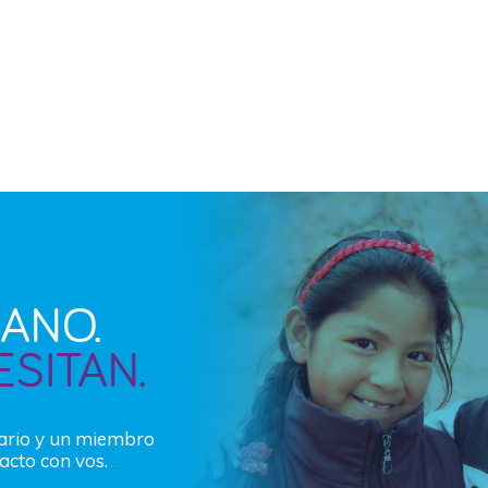
ANO.
ESITAN.
lario y un miembro
acto con vos.