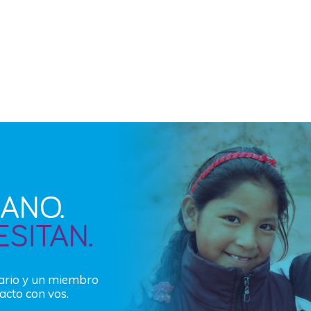
ANO.
ESITAN.
lario y un miembro
acto con vos.